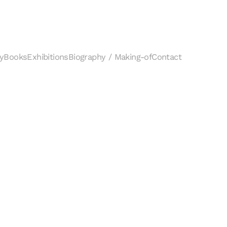
y
Books
Exhibitions
Biography / Making-of
Contact